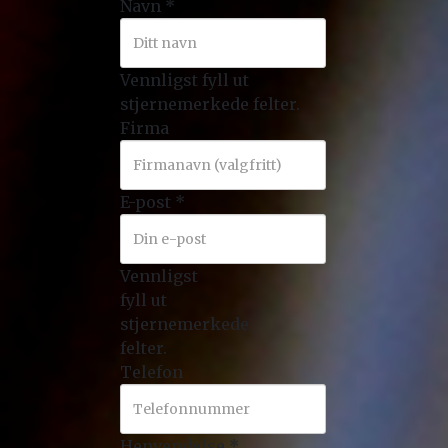
Navn
*
Vennligst fyll ut
stjernemerkede felter.
Firma
E-post
*
Vennligst
fyll ut
stjernemerkede
felter.
Telefon
Henvendelse
*