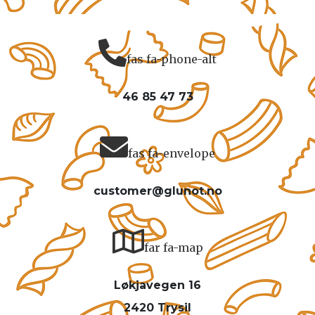
fas fa-phone-alt
46 85 47 73
fas fa-envelope
customer@glunot.no
far fa-map
Løkjavegen 16
2420 Trysil