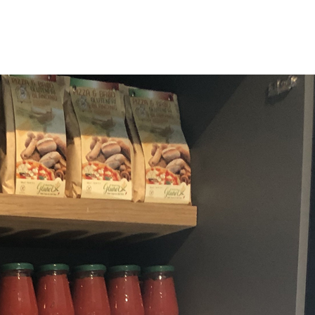
ng fartstid innenfor restaurantbransjen og har bland
men så etterhvert et stort behov for glutenfri mat med
 eller andre matallergier et godt og smakfullt
unot i 2016.