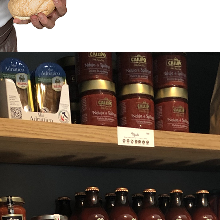
Glunot
 oppvokst i Italia, nærmere bestemt Napoli. Han har la
Norge for å jobbe som sous chef på Radisson Blu Trysil, 
o ønsket å kunne tilby mennesker med glutenintoleranse
g og utvikling av oppskrifter og melblandinger, åpnet Gl