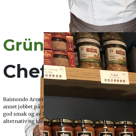
Gründeren bak 
Chef Dino
Raimondo Arnone, best kjent som Chef Dino, er født og
annet jobbet på michelin restauranter. Han flyttet til 
god smak og av høy kvalitet til sine kunder. Chef Din
alternativ og ideen om Glunot ble til. Etter mye jobbin