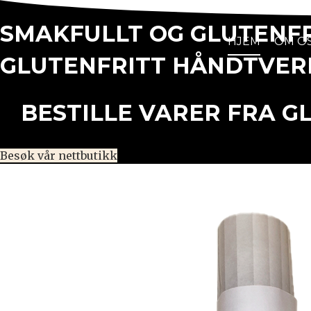
SMAKFULLT OG GLUTENF
HJEM
OM O
GLUTENFRITT HÅNDTVERK
BESTILLE VARER FRA G
Besøk vår nettbutikk