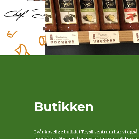
Butikken
I vår koselige butikk i Trysil sentrum har vi også
produkter. Hva med en nystekt pizza, rett fra ste