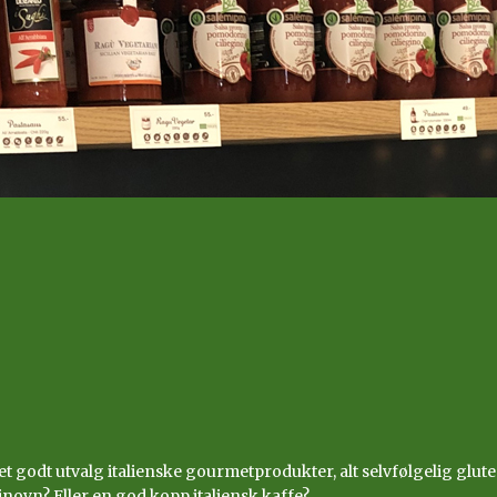
 et godt utvalg italienske gourmetprodukter, alt selvfølgelig gluten
inovn? Eller en god kopp italiensk kaffe?